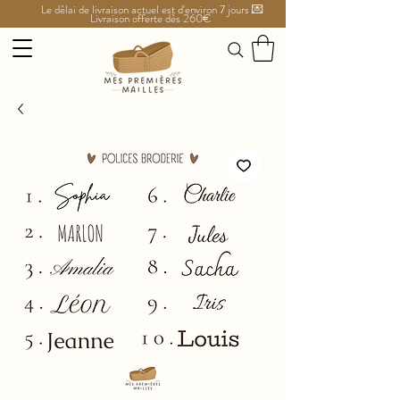
Le délai de livraison actuel est d'environ 7 jours 💌
Livraison offerte dès 260€