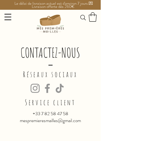
Le délai de livraison actuel est d'environ 7 jours 💌
Livraison offerte dès 260€
CONTACTEZ-NOUS
Réseaux sociaux
Service client
+33 7 82 58 47 58
mespremieresmailles@gmail.com