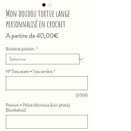
Mon doudou tortue lange
personnalisé en crochet
Prezzo
A partire da
40,00€
scontato
Broderie prénom
*
N° Tissu avant + Tissu arrière
*
0/500
Prénom + Police d'écriture (voir photo)
(facoltativo)