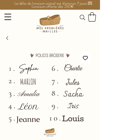
Le délai de livraison actuel est d'environ 7 jours 💌
Livraison offerte dès 260€