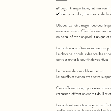
✔️ Léger, transportable, fait main en F
✔️ Idéal pour salon, chambre ou dépla
Découvrez notre magnifique couffin po
main avec amour. C'est l'accessoire idé
nouveau-né avec un produit unique et a
Le modèle avec Oreilles est encore pl
Le choix de la couleur des oreilles et 
confectionner le couffin de vos rêves.
Le matelas déhoussable est inclus.
Le couffin est vendu avec notre support
Ce couffin est conçu pour être utilisé d
retourner, offrant un endroit douillet e
La corde est en coton recyclé certifi
qualité, mais aussi le respect de l'envi