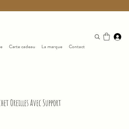
ue
Carte cadeau
La marque
Contact
het Oreilles Avec Support
zo