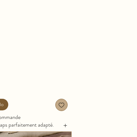
lo
commande
raps parfaitement adapté.