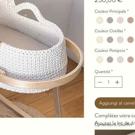
Couleur Principale
*
Couleur Oreilles
*
Couleur Pompons
*
Quantità
*
Aggiungi al carrel
Complétez votre 
Ajoutez le lot de d
Dimensions Couffin