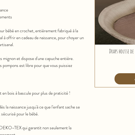
Longueur :
70cm
Largeur :
40cm
rance
Hauteur :
45cm
cements
ur bébé en crochet, entièrement fabriqué à la
al à offrir en cadeau de naissance, pour choyer un
rtisanal.
Draps housse de 
us mignon et dispose d'une capuche entière.
des pompons est libre pour que vous puissiez
 en bois à bascule pour plus de praticité !
ès la naissance jusqu'à ce que l'enfant sache se
t sécurisé pour le bébé.
é OEKO-TEX qui garantit non seulement la
ronnement.