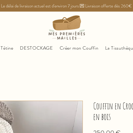
Le délai de livraison actuel est d'environ 7 jours 💌 Livraison offerte dès 260€
 Tétine
DESTOCKAGE
Créer mon Couffin
La Tissuthèq
Couffin en Croc
en bois
Prez
250,00 €