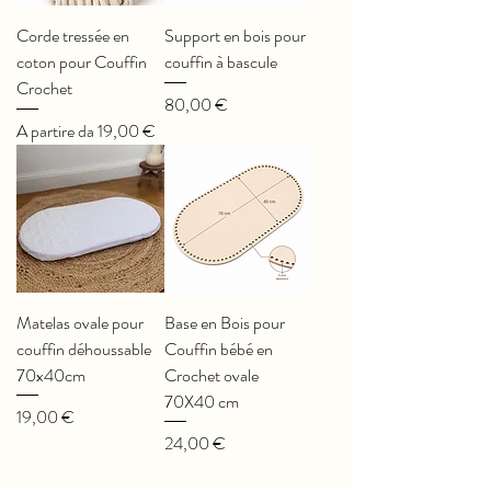
Corde tressée en
Support en bois pour
coton pour Couffin
couffin à bascule
Crochet
Prezzo
80,00 €
Prezzo scontato
A partire da
19,00 €
Matelas ovale pour
Base en Bois pour
couffin déhoussable
Couffin bébé en
70x40cm
Crochet ovale
70X40 cm
Prezzo
19,00 €
Prezzo
24,00 €