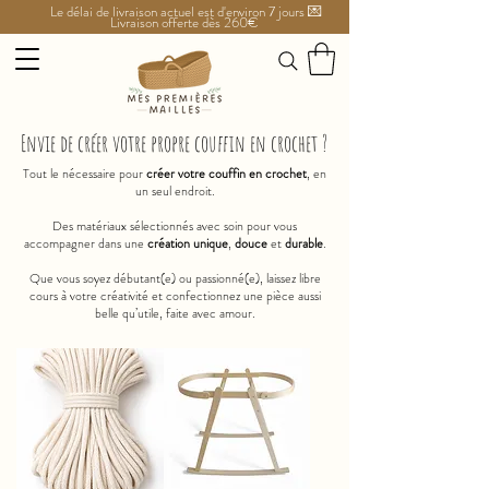
Le délai de livraison actuel est d'environ 7 jours 💌
Livraison offerte dès 260€
Envie de créer votre propre couffin en crochet ?
Tout le nécessaire pour
créer votre couffin en crochet
, en
un seul endroit.
Des matériaux sélectionnés avec soin pour vous
accompagner dans une
création unique
,
douce
et
durable
.
Que vous soyez débutant(e) ou passionné(e), laissez libre
cours à votre créativité et confectionnez une pièce aussi
belle qu’utile, faite avec amour.