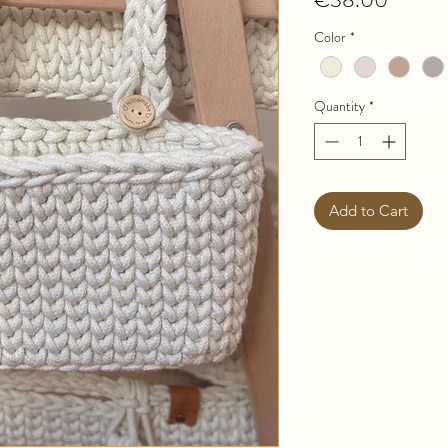
Color
*
Quantity
*
Add to Cart