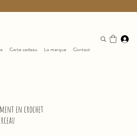
ue
Carte cadeau
La marque
Contact
ement en crochet
erceau