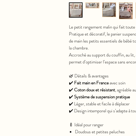
Le petit rangement malin qui fait toute
Pratique et décoratif, le panier suspend
de main les petits essentiels de bébé t
la chambre.
Accroché au support du couffin, au lit,
permet d’optimiser l’espace sans enco
🌿 Détails & avantages
✔️
Fait main en France
avec soin
✔️
Coton doux et résistant
, agréable a
✔️
Système de suspension pratique
✔️ Léger, stable et facile à déplacer
✔️ Design intemporel qui s’adapte à tou
🍼 Idéal pour ranger
Doudous et petites peluches