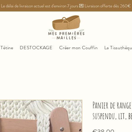
Le délai de livraison actuel est d'environ 7 jours 💌 Livraison offerte dès 260€
 Tétine
DESTOCKAGE
Créer mon Couffin
La Tissuthèq
Panier de rang
suspendu, lit, b
Price
€38.00