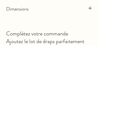
Dimensions
Longueur :
70cm
Largeur :
40cm
Complétez votre commande
Hauteur :
35cm
Ajoutez le lot de draps parfaitement
adapté.
Related Products
Nouveauté