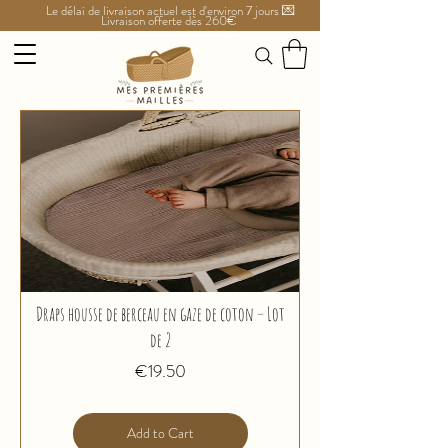
Le délai de livraison actuel est d'environ 7 jours 💌
Livraison offerte dès 260€
Draps housse de berceau en gaze de coton – Lot
de 2
Price
€19.50
Add to Cart