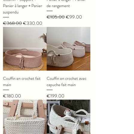
Panier à langer + Panier
de rangement
suspendu
Regular Price
Sale Price
€105.00
€99.00
Regular Price
Sale Price
€368.00
€330.00
Couffin en crochet fait
Couffin en crochet avec
main
capuche fait main
Price
Price
€180.00
€199.00