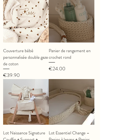
Couverture bébé
Panier de rangement en
personnalisée double gaze
crochet rond
de coton
Price
€24.00
Price
€39.90
Lot Naissance Signature
Lot Essentiel Change –
Couffin + Support +
Panier à langer + Panier