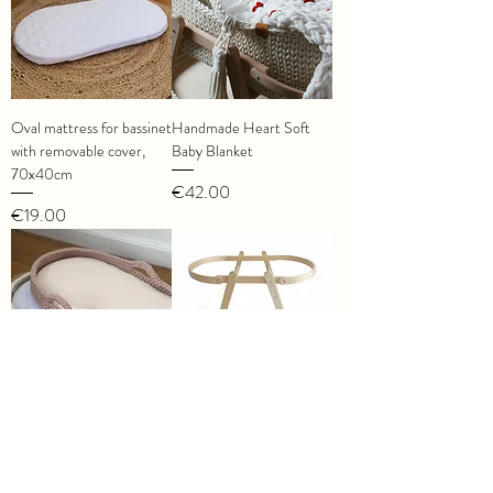
Oval mattress for bassinet
Handmade Heart Soft
with removable cover,
Baby Blanket
70x40cm
Price
€42.00
Price
€19.00
Changing Basket
Sturdy bassinet stand
Crocheted
Price
€80.00
Price
€90.00