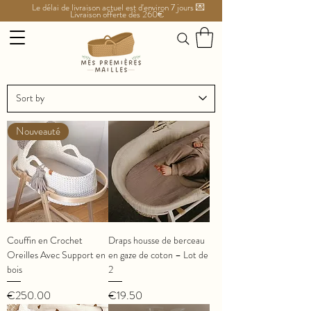
Le délai de livraison actuel est d'environ 7 jours 💌
Livraison offerte dès 260€
Nouveauté
Couffin en Crochet
Draps housse de berceau
Oreilles Avec Support en
en gaze de coton – Lot de
bois
2
Price
Price
€250.00
€19.50