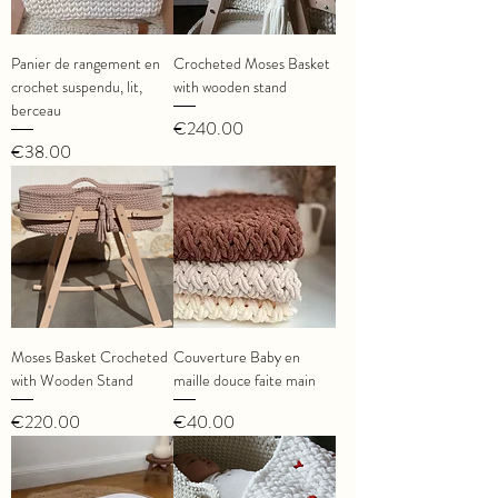
Panier de rangement en
Crocheted Moses Basket
crochet suspendu, lit,
with wooden stand
berceau
Price
€240.00
Price
€38.00
Moses Basket Crocheted
Couverture Baby en
with Wooden Stand
maille douce faite main
Price
Price
€220.00
€40.00