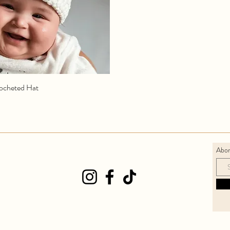
ocheted Hat
Abon