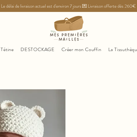
Le délai de livraison actuel est d'environ 7 jours 💌 Livraison offerte dès 260€
 Tétine
DESTOCKAGE
Créer mon Couffin
La Tissuthèq