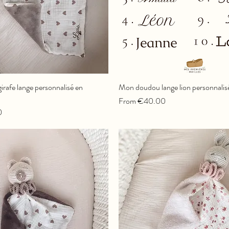
rafe lange personnalisé en
Mon doudou lange lion personnalis
Sale Price
From
€40.00
0