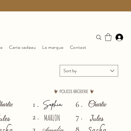
ue
Carte cadeau
La marque
Contact
Sort by