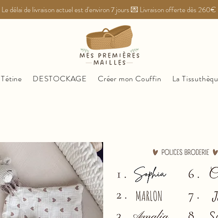
Le délai de livraison actuel est d'environ 7 jours 💌 Livraison offerte dès 260€
 Tétine
DESTOCKAGE
Créer mon Couffin
La Tissuthèq