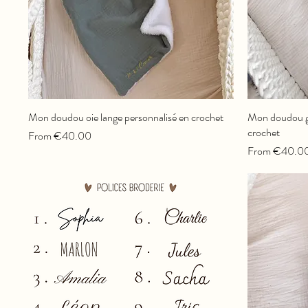
Mon doudou oie lange personnalisé en crochet
Mon doudou gi
crochet
Sale Price
From
€40.00
Sale Price
From
€40.0