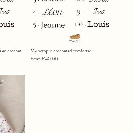
é en crochet
My octopus crocheted comforter
Sale Price
From
€40.00