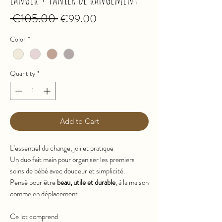
 €105.00 
Regular
Sale
€99.00
Price
Price
Color
*
Quantity
*
Add to Cart
L’essentiel du change, joli et pratique
Un duo fait main pour organiser les premiers
soins de bébé avec douceur et simplicité.
Pensé pour être
beau, utile et durable
, à la maison
comme en déplacement.
Ce lot comprend