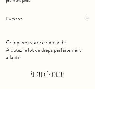
premiers jours.
Livraison
Expédié sous 5 jours
Livraison en France / Europe
Complétez votre commande
Livraison à domicile ou en Point Relais
Ajoutez le lot de draps parfaitement
adapté.
Related Products
Nouveauté