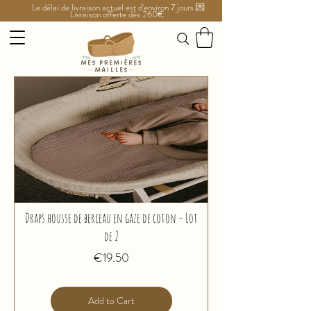
Le délai de livraison actuel est d'environ 7 jours 💌
Livraison offerte dès 260€
Draps housse de berceau en gaze de coton – Lot
de 2
Price
€19.50
Add to Cart