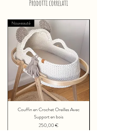
Prodotti correlati
Nouveauté
Couffin en Crochet Oreilles Avec
Support en bois
Prezzo
250,00 €