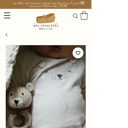
Le délai de livraison actuel est d'environ 7 jours 💌
Livraison offerte dès 260€