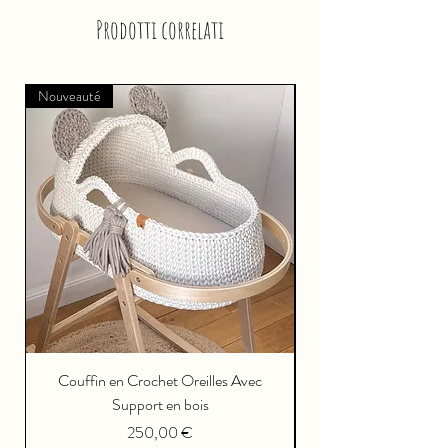
Prodotti correlati
Nouveauté
Couffin en Crochet Oreilles Avec
Support en bois
Prezzo
250,00 €