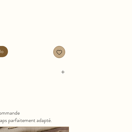
lo
commande
raps parfaitement adapté.