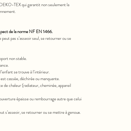
é OEKO-TEX qui garantit non seulement la
ronnement.
respect de la norme NF EN 1466.
 peut pas s’asseoir seul, se retourner ou se
upport non stable.
lance.
’enfant se trouve à l’intérieur.
ie est cassée, déchirée ou manquante.
ce de chaleur (radiateur, cheminée, appareil
couverture épaisse ou rembourrage autre que celui
peut s’asseoir, se retourner ou se mettre à genoux.