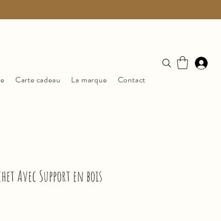
ue
Carte cadeau
La marque
Contact
het Avec Support en bois
zo