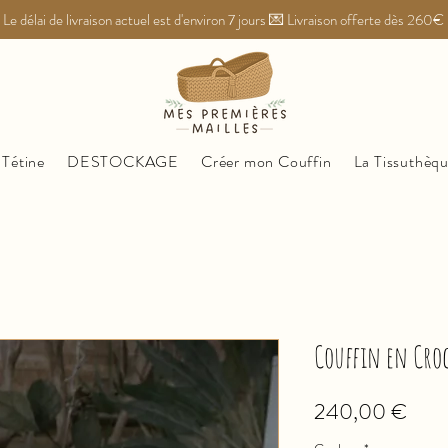
Le délai de livraison actuel est d'environ 7 jours 💌 Livraison offerte dès 260€
 Tétine
DESTOCKAGE
Créer mon Couffin
La Tissuthèq
Couffin en Croc
Prez
240,00 €