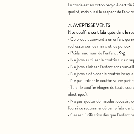
La corde est en coton recyclé certifi
qualité, mais aussi le respect de l'envi
⚠️
AVERTISSEMENTS
Nos couffins sont fabriqués dans le 
• Ce produit convient à un enfant qui ne
redresser sur les mains et les genoux.
• Poids maximum de l’enfant :
9kg
.
• Ne jamais utiliser le couffin sur un s
• Ne jamais laisser l’enfant sans surveil
• Ne jamais déplacer le couffin lorsque l
• Ne pas utiliser le couffin si une part
• Tenir le couffin éloigné de toute sour
électrique).
• Ne pas ajouter de matelas, coussin, 
fourni ou recommandé par le fabricant.
• Cesser l’utilisation dès que l’enfant 