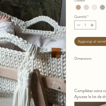
Couleur
*
Quantità
*
Aggiungi al carrel
Dimensions
Longueur :
70cm
Largeur :
40cm
Hauteur :
35cm
Complétez votre 
Ajoutez le lot de d