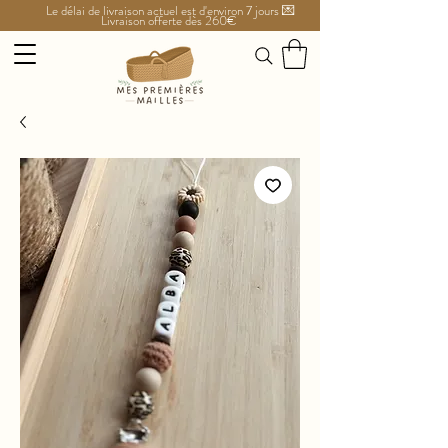
Le délai de livraison actuel est d'environ 7 jours 💌
Livraison offerte dès 260€