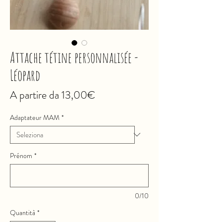
Attache tétine personnalisée -
Léopard
Prezzo
A partire da
13,00€
scontato
Adaptateur MAM
*
Prénom
*
0/10
Quantità
*