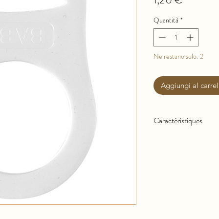
Quantità
*
Ne restano solo: 2
Aggiungi al carrel
Caractéristiques
Compatible avec le
Permet d’utiliser u
Silicone souple et 
Facile à installer et
Léger et discret