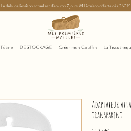
Le délai de livraison actuel est d'environ 7 jours 💌 Livraison offerte dès 260€
 Tétine
DESTOCKAGE
Créer mon Couffin
La Tissuthèq
Adaptateur att
transparent
Prezzo
1,20 €