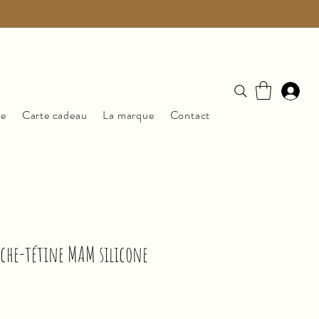
ue
Carte cadeau
La marque
Contact
ache-tétine MAM silicone