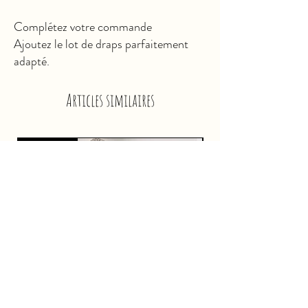
Largeur :
40cm
Complétez votre commande
Hauteur :
9cm
Ajoutez le lot de draps parfaitement
adapté.
Articles similaires
Nouveauté