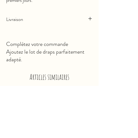
premiers jours.
Livraison
Expédié sous 5 jours
Livraison en France / Europe
Complétez votre commande
Livraison à domicile ou en Point Relais
Ajoutez le lot de draps parfaitement
adapté.
Articles similaires
Nouveauté