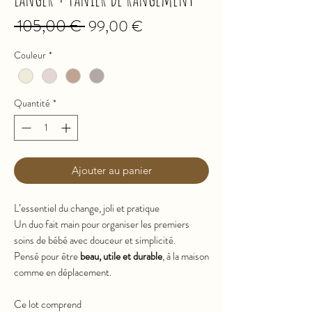
 105,00 € 
Prix
Prix
99,00 €
original
promotionnel
Couleur
*
Quantité
*
Ajouter au panier
L’essentiel du change, joli et pratique
Un duo fait main pour organiser les premiers
soins de bébé avec douceur et simplicité.
Pensé pour être
beau, utile et durable
, à la maison
comme en déplacement.
Ce lot comprend