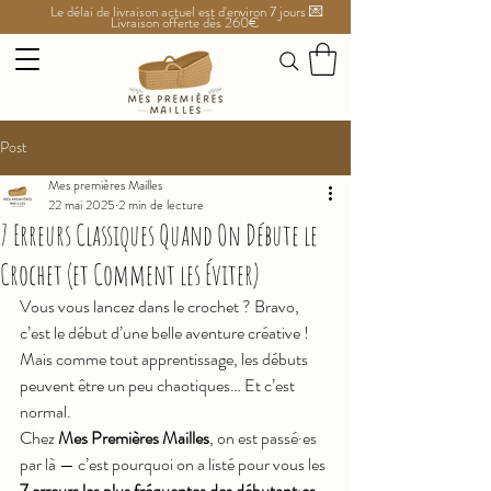
Le délai de livraison actuel est d'environ 7 jours 💌
Livraison offerte dès 260€
Post
Mes premières Mailles
22 mai 2025
2 min de lecture
7 Erreurs Classiques Quand On Débute le
Crochet (et Comment les Éviter)
Vous vous lancez dans le crochet ? Bravo, 
c’est le début d’une belle aventure créative ! 
Mais comme tout apprentissage, les débuts 
peuvent être un peu chaotiques… Et c’est 
normal.
Chez 
Mes Premières Mailles
, on est passé·es 
par là — c’est pourquoi on a listé pour vous les 
7 erreurs les plus fréquentes des débutant·es 