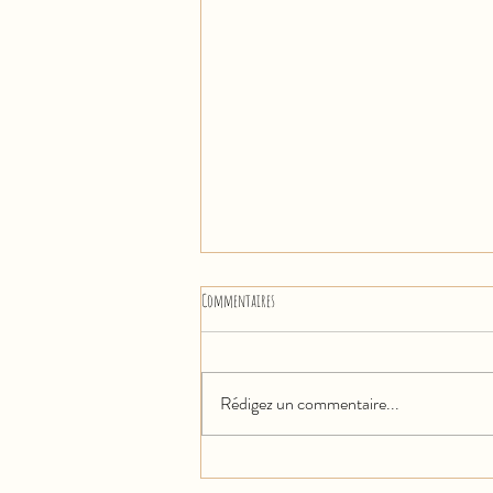
Commentaires
Rédigez un commentaire...
💤 Normes couffins, berceaux ou lits de bébés :