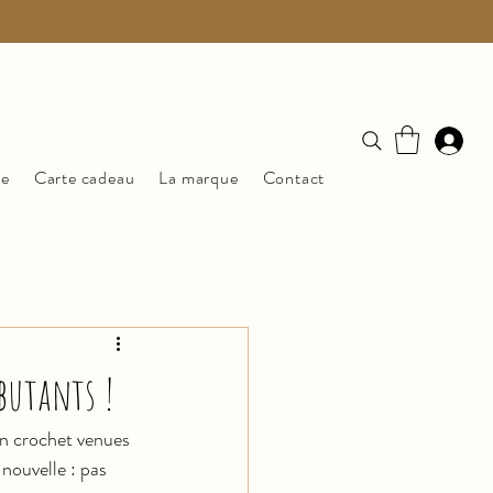
ue
Carte cadeau
La marque
Contact
butants !
en crochet venues 
nouvelle : pas 