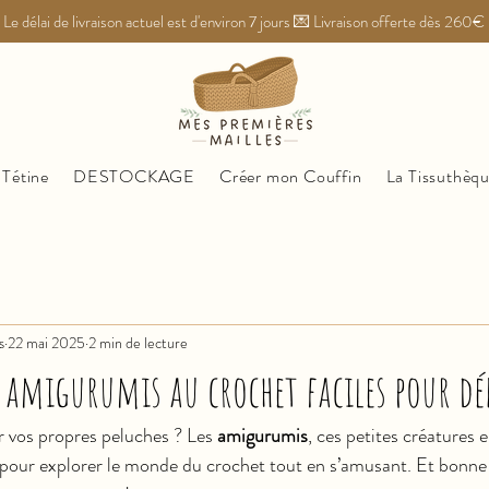
Le délai de livraison actuel est d'environ 7 jours 💌 Livraison offerte dès 260€
 Tétine
DESTOCKAGE
Créer mon Couffin
La Tissuthèq
s
22 mai 2025
2 min de lecture
o amigurumis au crochet faciles pour dé
 vos propres peluches ? Les 
amigurumis
, ces petites créatures 
 pour explorer le monde du crochet tout en s’amusant. Et bonne 