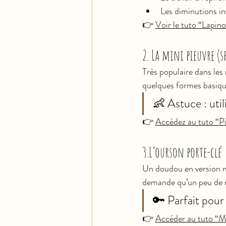
Les diminutions in
👉 
Voir le tuto “Lapino
2. La mini pieuvre (sp
Très populaire dans les 
quelques formes basiques
👶 Astuce : uti
👉 
Accédez au tuto “Pie
3.L’ourson porte-clé
Un doudou en version m
demande qu’un peu de r
🔑 Parfait pour 
👉 
Accéder au tuto “M